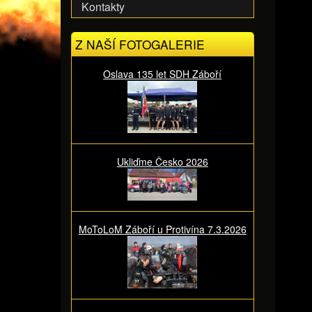
Kontakty
Z NAŠÍ FOTOGALERIE
Oslava 135 let SDH Záboří
Ukliďme Česko 2026
MoToLoM Záboří u Protivína 7.3.2026