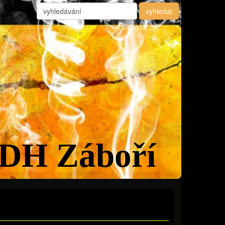
DH Záboří